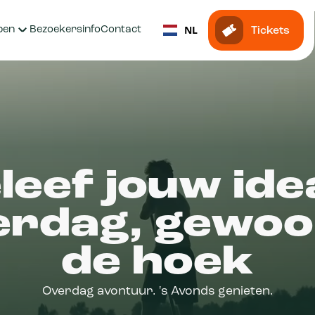
NL
pen
Bezoekersinfo
Contact
Tickets
leef jouw ide
rdag, gewo
de hoek
Overdag avontuur. 's Avonds genieten.