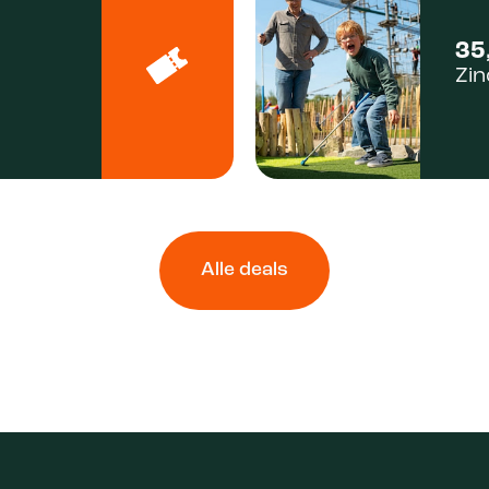
35
Zi
Alle deals