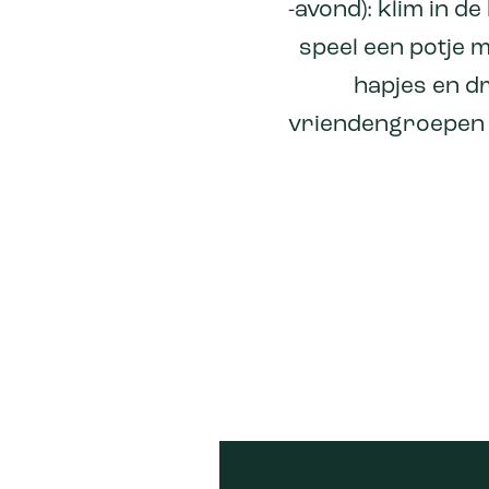
-avond): klim in d
speel een potje 
hapjes en dr
vriendengroepen en