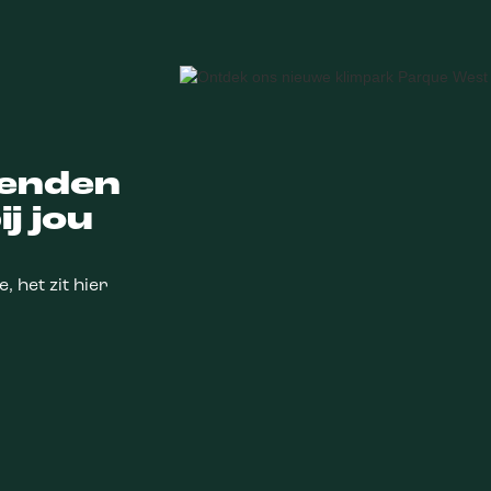
ienden
j jou
 het zit hier