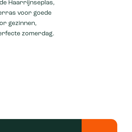
 de Haarrijnseplas,
terras voor goede
oor gezinnen,
 perfecte zomerdag.