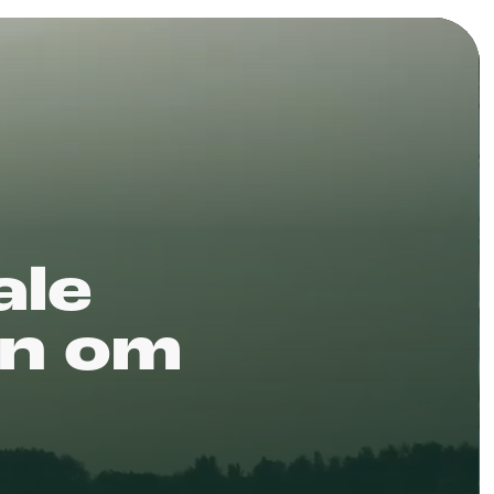
ale
on om