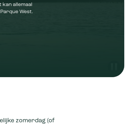
t kan allemaal
j Parque West.
telijke zomerdag (of